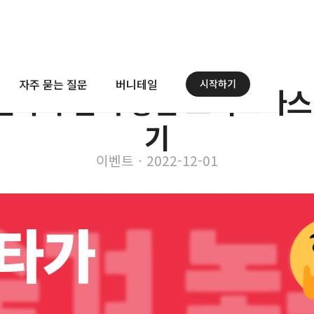
자주 묻는 질문
버니테일
시작하기
 산타가 숨겨 놓은 크리스마스
기
이벤트
ㆍ
2022-12-01