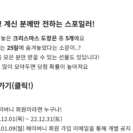
고 계신 분께만 전하는 스포일러!
숨겨놓은
크리스마스 도장은
총
5개
예요
나는
25일
에 숨겨놓았다는 소문이..?
장을 모은 분만 받을 수 있는 선물도 있답니다!
 많이 모아두면 당첨 확률이 높아져요
가기(클릭!)
이버니 회원이라면 누구나!
12.01(목) ~ 22.12.31(토)
.01.09(월) 헤이버니 회원 가입 이메일을 통해 개별 공지